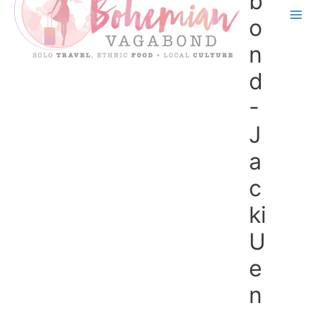
b
o
n
d
-
J
a
c
ki
U
e
n